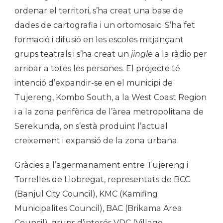
ordenar el territori, s’ha creat una base de
dades de cartografia i un ortomosaic. S’ha fet
formació i difusió en les escoles mitjançant
grups teatrals i s’ha creat un
jingle
a la ràdio per
arribar a totes les persones. El projecte té
intenció d’expandir-se en el municipi de
Tujereng, Kombo South, a la West Coast Region
i a la zona perifèrica de l’àrea metropolitana de
Serekunda, on s’està produint l’actual
creixement i expansió de la zona urbana.
Gràcies a l’agermanament entre Tujereng i
Torrelles de Llobregat, representats de BCC
(Banjul City Council), KMC (Kamifing
Municipalites Council), BAC (Brikama Area
Council), grups d’interés VDC (Village